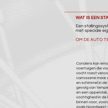
WAT IS EEN S
Een stallingssy
met speciale e
OM DE AUTO T
Condens kan erns
voertuigen die voo
vocht roest veroo
carrosserie maar 
en schimmel in de
gevolg van temper
en een oppervlak,
vochtigheid in de 
binnen voor, voor
zoals Noordwest-