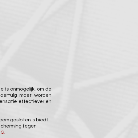
zelfs onmogelijk, om de
 voertuig moet worden
densatie effectiever en
eem gesloten is biedt
scherming tegen
NG.