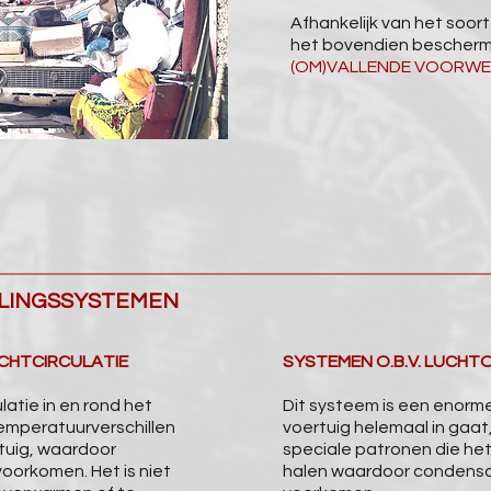
Afhankelijk van het soor
het bovendien bescher
(OM)VALLENDE VOORW
LINGSSYSTEMEN
UCHTCIRCULATIE
SYSTEMEN O.B.V. LUCH
latie in en rond het
Dit systeem is een enorm
emperatuurverschillen
voertuig helemaal in gaa
rtuig, waardoor
speciale patronen die het
oorkomen. Het is niet
halen waardoor condensa