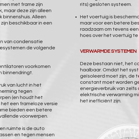
emen met frame zijn
rits) gesloten systeem.
k, maar deze zijn alleen
k binnenshuis. Alleen
Het voertuig is bescherm
zijn beschikbaar in een
maar voor een betere bes
raadzaam om tevens een
hoes over het voertuig te
n van condensatie
tiesystemen de volgende
VERWARMDE SYSTEMEN
Deze bestaan niet, het co
ventilatoren voorkomen
haalbaar. Omdat het syst
m binnendringt.
geïsoleerd moet zijn, de
constant moet worden ge
k van lucht in het
energieverbruik van zelfs 
herming tegen
elektrische verwarming mi
rpen (en houdt het
het inefficiënt zijn.
 het een frameloze versie
frame bieden een betere
vallende voorwerpen.
ten ruimte is de auto
assen en tegen mensen