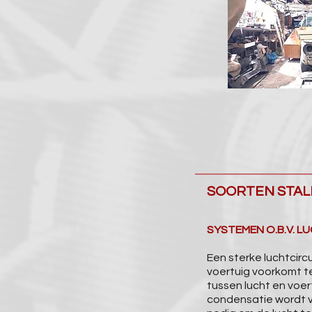
SOORTEN STAL
SYSTEMEN O.B.V. L
Een sterke luchtcircu
voertuig voorkomt t
tussen lucht en voe
condensatie wordt v