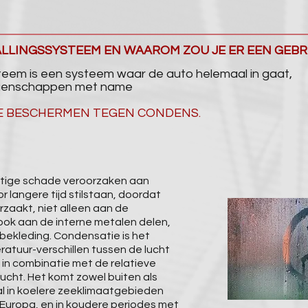
TALLINGSSYSTEEM EN WAAROM ZOU JE ER EEN GEB
steem is een systeem waar de auto helemaal in gaat,
igenschappen met name
E BESCHERMEN TEGEN CONDENS.
tige schade veroorzaken aan
r langere tijd stilstaan, doordat
rzaakt, niet alleen aan de
ook aan de interne metalen delen,
 bekleding. Condensatie is het
atuur-verschillen tussen de lucht
 in combinatie met de relatieve
lucht. Het komt zowel buiten als
al in koelere zeeklimaatgebieden
Europa, en in koudere periodes met