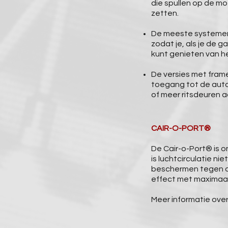
die spullen op de mo
zetten.
De meeste systemen 
zodat je, als je de 
kunt genieten van he
De versies met fram
toegang tot de auto
of meer ritsdeuren a
CAIR-O-PORT®
De Cair-o-Port® is o
is luchtcirculatie n
beschermen tegen d
effect met maximaal
Meer informatie over