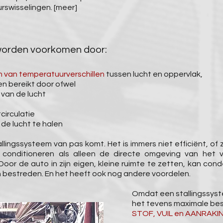
rswisselingen.
[meer]
orden voorkomen door:
n van temperatuurverschillen
tussen lucht en oppervlak,
en bereikt door ofwel
 van de lucht
tcirculatie
de lucht te halen
allingssysteem van pas komt. Het is immers niet efficiënt, of 
 conditioneren als alleen de directe omgeving van het
oor de auto in zijn eigen, kleine ruimte te zetten, kan con
n bestreden. En het heeft ook nog andere voordelen.
Omdat een stallingssyst
het tevens maximale be
STOF, VUIL en AANRAKI