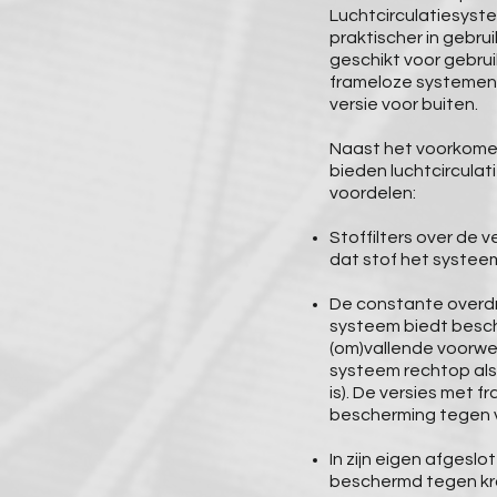
Luchtcirculatiesyst
praktischer in gebrui
geschikt voor gebrui
frameloze systemen 
versie voor buiten.
Naast het voorkome
bieden luchtcircula
voordelen:
Stoffilters over de 
dat stof het systee
De constante overdru
systeem biedt besc
(om)vallende voorwe
systeem rechtop als
is). De versies met 
bescherming tegen 
In zijn eigen afgeslo
beschermd tegen kr