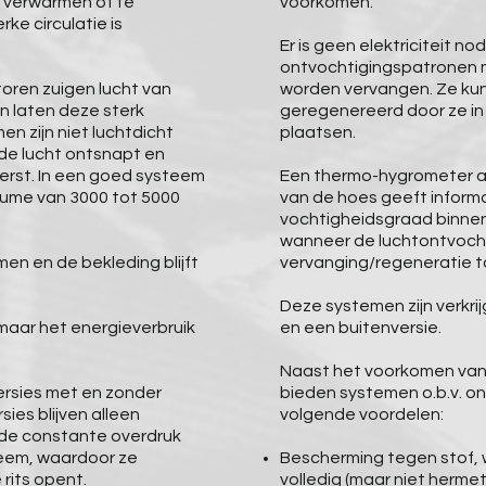
e verwarmen of te
voorkomen.
ke circulatie is
Er is geen elektriciteit no
ontvochtigingspatronen 
oren zuigen lucht van
worden vervangen. Ze ku
n laten deze sterk
geregenereerd door ze in
en zijn niet luchtdicht
plaatsen.
 de lucht ontsnapt en
erst. In een goed systeem
Een thermo-hygrometer a
lume van 3000 tot 5000
van de hoes geeft inform
vochtigheidsgraad binnen
wanneer de luchtontvoch
en en de bekleding blijft
vervanging/regeneratie to
Deze systemen zijn verkri
g maar het energieverbruik
en een buitenversie.
Naast het voorkomen van
versies met en zonder
bieden systemen o.b.v. o
ies blijven alleen
volgende voordelen:
 de constante overdruk
teem, waardoor ze
Bescherming tegen stof, 
 rits opent.
volledig (maar niet herme