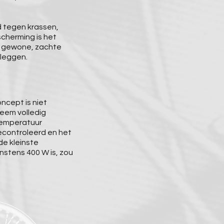
d tegen krassen,
cherming is het
 gewone, zachte
 leggen.
ncept is niet
eem volledig
 temperatuur
controleerd en het
de kleinste
nstens 400 W is, zou