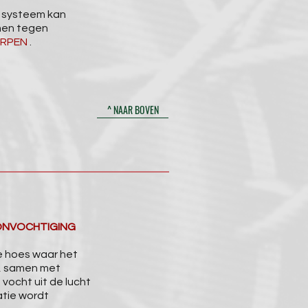
t systeem kan
men tegen
ERPEN
.
^ NAAR BOVEN
TONVOCHTIGING
e hoes waar het
t, samen met
 vocht uit de lucht
tie wordt