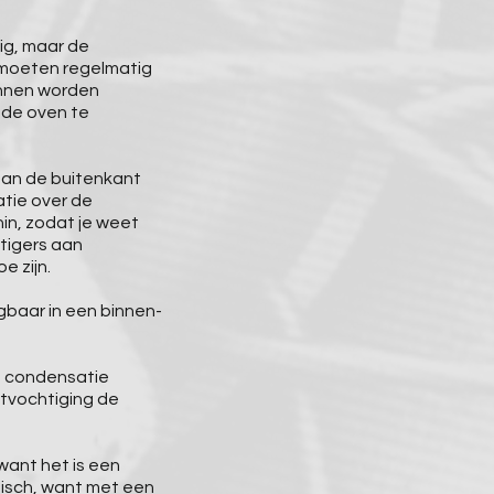
dig, maar de
moeten regelmatig
nnen worden
 de oven te
an de buitenkant
atie over de
in, zodat je weet
tigers aan
e zijn.
jgbaar in een binnen-
 condensatie
ntvochtiging de
want het is een
tisch, want met een