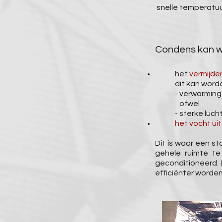
snelle temperatuu
Condens kan w
het
vermijde
dit kan word
- verwarming
ofwel
- sterke luch
het vocht uit
Dit is waar een st
gehele ruimte te
geconditioneerd. D
efficiënter worde