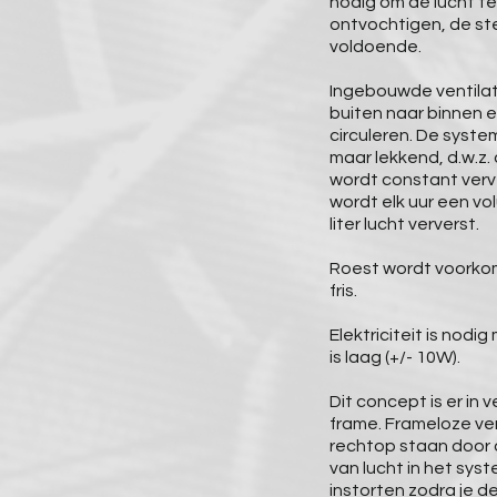
nodig om de lucht t
ontvochtigen, de ster
voldoende.
Ingebouwde ventilat
buiten naar binnen e
circuleren. De system
maar lekkend, d.w.z.
wordt constant verv
wordt elk uur een vo
liter lucht ververst.
Roest wordt voorkom
fris.
Elektriciteit is nodi
is laag (+/- 10W).
Dit concept is er in 
frame. Frameloze vers
rechtop staan door
van lucht in het sys
instorten zodra je de