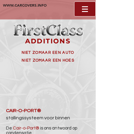
WWW.CARCOVERS.INFO
ADDITIONS
NIET ZOMAAR EEN AUTO
NIET ZOMAAR EEN HOES
CAIR-O-PORT®
stallingssysteem voor binnen
De
Cair-o-Port®
is ons antwoord op
condensatie
.