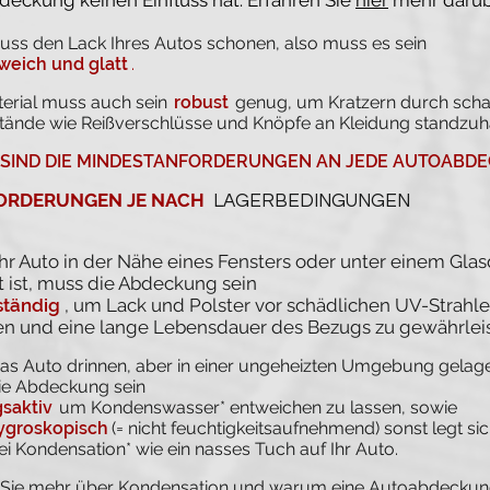
eckung keinen Einfluss hat. Erfahren Sie
hier
mehr darüb
ss den Lack Ihres Autos schonen, also muss es sein
weich und glatt
.
erial muss auch sein
robust
genug, um Kratzern durch scha
ände wie Reißverschlüsse und Knöpfe an Kleidung standzuha
SIND DIE MINDESTANFORDERUNGEN AN JEDE AUTOABDE
ORDERUNGEN JE NACH
LAGERBEDINGUNGEN
hr Auto in der Nähe eines Fensters oder unter einem Gla
 ist, muss die Abdeckung sein
tändig
, um Lack und Polster vor schädlichen UV-Strahle
en und eine lange Lebensdauer des Bezugs zu gewährleis
s Auto drinnen, aber in einer ungeheizten Umgebung gelage
ie Abdeckung sein
saktiv
um Kondenswasser* entweichen zu lassen, sowie
hygroskopisch
(= nicht feuchtigkeitsaufnehmend) sonst legt sic
ei Kondensation* wie ein nasses Tuch auf Ihr Auto.
 Sie mehr über Kondensation und warum eine Autoabdeckun