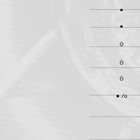
●
●
Ö
Ö
Ö
●
/o