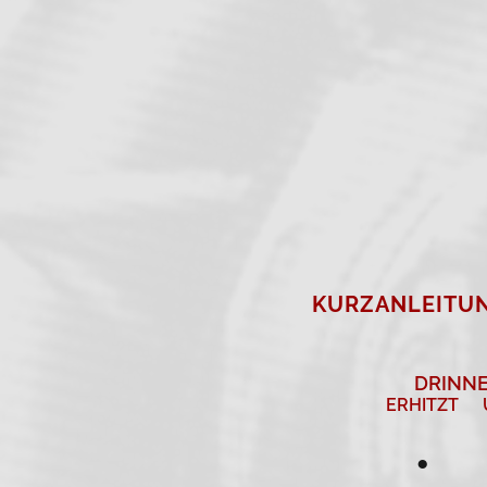
KURZANLEITU
DRINN
ERHITZT
●