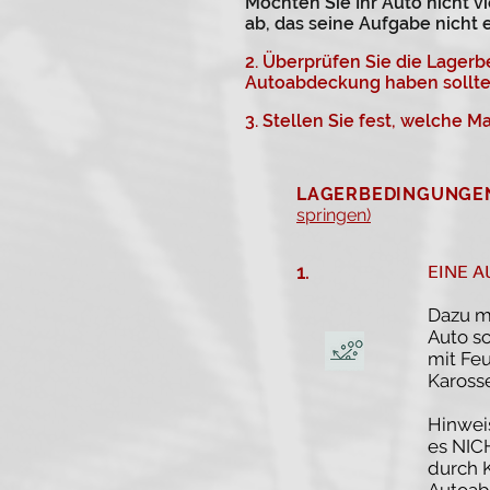
Möchten Sie Ihr Auto nicht vi
ab, das seine Aufgabe nicht er
2. Überprüfen Sie die Lager
Autoabdeckung haben sollte
3. Stellen Sie fest, welche M
LAGERBEDINGUNGEN
springen)
1.
EINE 
Dazu mu
Auto sc
mit Fe
Karosse
Hinweis
es NICH
durch K