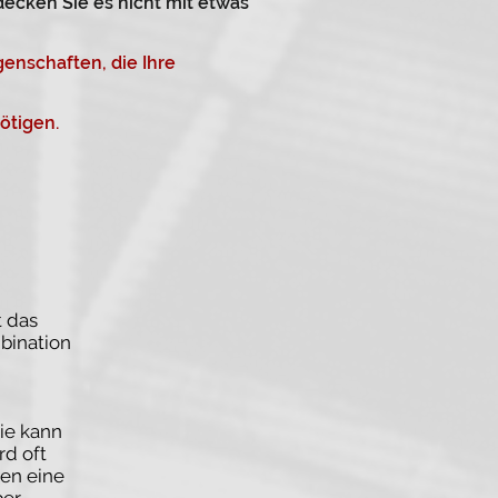
decken Sie es nicht mit etwas
genschaften, die Ihre
nötigen.
t das
bination
ie kann
rd oft
den eine