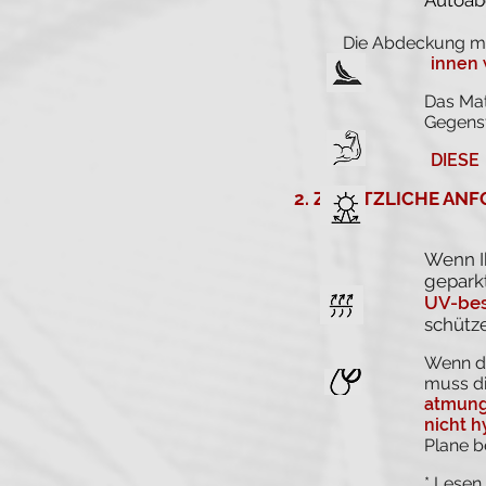
Autoabd
Die Abdeckung mu
innen 
Das Mat
Gegenst
DIESE
2.
ZUSÄTZLICHE ANF
Wenn I
geparkt
UV-bes
schütz
Wenn da
muss d
atmung
nicht 
Plane b
* Lesen