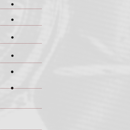
●
●
●
●
●
●