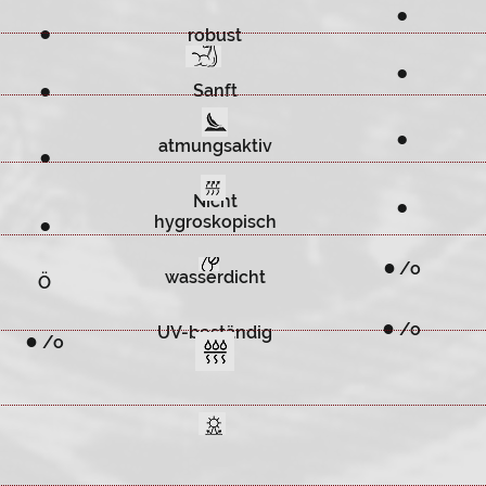
●
●
robust
●
●
Sanft
●
atmungsaktiv
●
Nicht
●
hygroskopisch
●
●
/o
wasserdicht
Ö
●
/o
UV-beständig
●
/o