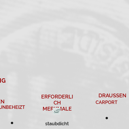
NG
DRAUSSEN
ERFORDERLI
EN
CH
CARPORT
UNBEHEIZT
MERKMALE
●
●
staubdicht