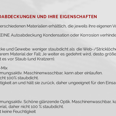
TOABDECKUNGEN UND IHRE EIGENSCHAFTEN
schiedenen Materialien erhältlich, die jeweils ihre eigenen V
 KEINE Autoabdeckung Kondensation oder Korrosion verhinde
cke und
Gewebe
weniger staubdicht als
die Web-/Stricklöch
rem Material der Fall; Je weiter es gedehnt wird, desto größe
 es vor Staub (und Kratzern).
-Mix
mungsaktiv. Maschinenwaschbar, kann aber einlaufen.
cht 100% staubdicht.
igkeit an und hält sie zurück, daher ungeeignet für den Einsa
mungsaktiv. Schöne glänzende Optik. Maschinenwaschbar, ka
ial, daher nicht 100 % staubdicht.
 keine Feuchtigkeit