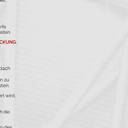
er.
rfe
lten.
CKUNG.
sdach
n zu
ten.
rt wird,
h die
g dies