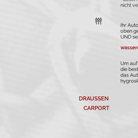
nicht v
Ihr Aut
oben ge
UND se
wasser
Um auf 
die bes
das Aut
hygrosk
DRAUSSEN
CARPORT